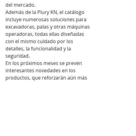
del mercado.
Además de la Plury KN, el catálogo 
incluye numerosas soluciones para 
excavadoras, palas y otras máquinas 
operadoras, todas ellas diseñadas 
con el mismo cuidado por los 
detalles, la funcionalidad y la 
seguridad.
En los próximos meses se prevén 
interesantes novedades en los 
productos, que reforzarán aún más 
la oferta para la compactación y el 
movimiento de tierras.
Quienes eligen Malaguti saben que 
pueden contar con un socio fiable, 
con una visión siempre proyectada 
hacia el futuro.