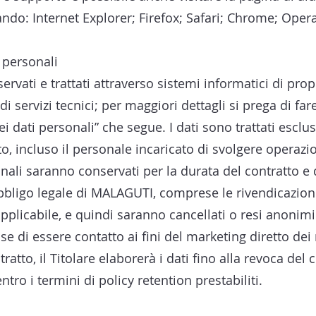
ando: Internet Explorer; Firefox; Safari; Chrome; Opera
 personali
ervati e trattati attraverso sistemi informatici di pr
i di servizi tecnici; per maggiori dettagli si prega di fa
dei dati personali” che segue. I dati sono trattati esc
o, incluso il personale incaricato di svolgere operaz
onali saranno conservati per la durata del contratto e 
obbligo legale di MALAGUTI, comprese le rivendicazioni
pplicabile, e quindi saranno cancellati o resi anonimi
e di essere contatto ai fini del marketing diretto dei n
atto, il Titolare elaborerà i dati fino alla revoca del
ro i termini di policy retention prestabiliti.