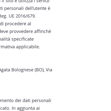
 Sito e utilizza i servizi
ati personali dell’utente è
 Reg. UE 2016/679.
 di procedere al
, deve provvedere affinché
alità specificate
rmativa applicabile.
Agata Bolognese (BO), Via
amento dei dati personali
cato. In aggiunta ai