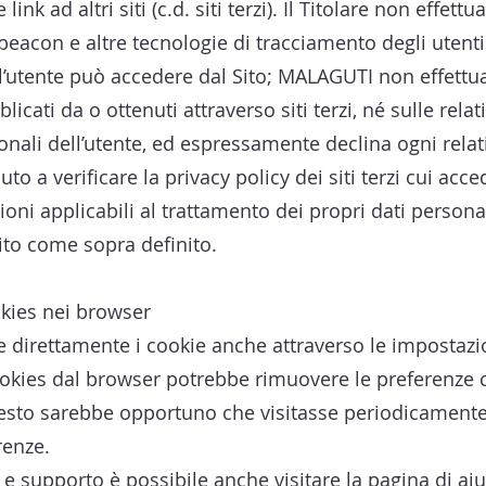
link ad altri siti (c.d. siti terzi). Il Titolare non effet
beacon e altre tecnologie di tracciamento degli utent
cui l’utente può accedere dal Sito; MALAGUTI non effettu
licati da o ottenuti attraverso siti terzi, né sulle rela
onali dell’utente, ed espressamente declina ogni relati
uto a verificare la privacy policy dei siti terzi cui acce
ioni applicabili al trattamento dei propri dati persona
Sito come sopra definito.
okies nei browser
e direttamente i cookie anche attraverso le impostazi
ookies dal browser potrebbe rimuovere le preferenze 
esto sarebbe opportuno che visitasse periodicament
renze.
i e supporto è possibile anche visitare la pagina di ai