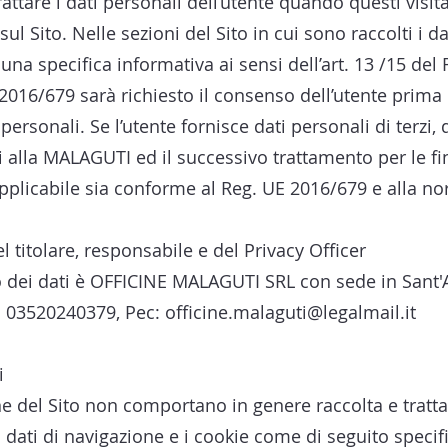
tare i dati personali dell’utente quando questi visita il
sul Sito. Nelle sezioni del Sito in cui sono raccolti i d
a specifica informativa ai sensi dell’art. 13 /15 del
2016/679 sarà richiesto il consenso dell’utente prima
personali. Se l’utente fornisce dati personali di terzi
 alla MALAGUTI ed il successivo trattamento per le fin
applicabile sia conforme al Reg. UE 2016/679 e alla no
el titolare, responsabile e del Privacy Officer
to dei dati è OFFICINE MALAGUTI SRL con sede in Sant'
.f. 03520240379, Pec:
officine.malaguti@legalmail.it
i
one del Sito non comportano in genere raccolta e tratt
i dati di navigazione e i cookie come di seguito specifi