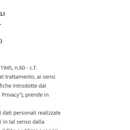
LI
L
)
945, n.60 - c.f.
el trattamento, ai sensi
iche introdotte dal
 Privacy”), prende in
.
i dati personali realizzate
i in tal senso dalla