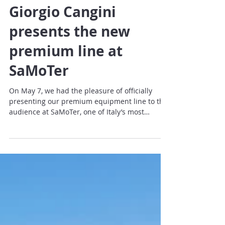
CANGEO is here:
Giorgio Cangini
presents the new
premium line at
SaMoTer
On May 7, we had the pleasure of officially
presenting our premium equipment line to the
audience at SaMoTer, one of Italy’s most
important events for the earthmoving sector.
The trade fair was not just a launch event; it
was the first real opportunity to share Cangeo
with those who work in the field every day:
companies, operators, dealers, distributors,
and industry professionals. We introduced the
line, celebrated the launch of the project