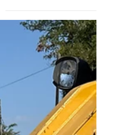
Ingenieurbau.
Der naturnahe Ingenieurbau stellt eine
innovative und nachhaltige Methode dar, um
Landschaften zu schützen, aufzuwerten und zu
regenerieren – eine Tätigkeit, die immer
häufiger Anwendung findet. Diese Art von
Arbeiten bringt zahlreiche Vorteile mit sich, wie
etwa eine geringere Umweltbelastung und
reduzierte Kosten im Vergleich zu starren
Bauwerken auf lange Sicht. Heute gilt der
naturnahe Ingenieurbau als eine der
wirksamsten und nachhaltigsten Antworten auf
die Herausf