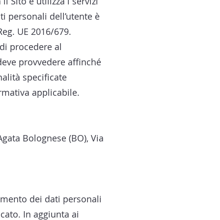
 Sito e utilizza i servizi
ati personali dell’utente è
 Reg. UE 2016/679.
 di procedere al
, deve provvedere affinché
alità specificate
rmativa applicabile.
Agata Bolognese (BO), Via
amento dei dati personali
cato. In aggiunta ai