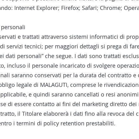
ando: Internet Explorer; Firefox; Safari; Chrome; Opera
 personali
ervati e trattati attraverso sistemi informatici di pr
i di servizi tecnici; per maggiori dettagli si prega di fa
dei dati personali” che segue. I dati sono trattati esc
o, incluso il personale incaricato di svolgere operaz
onali saranno conservati per la durata del contratto e 
obbligo legale di MALAGUTI, comprese le rivendicazioni
pplicabile, e quindi saranno cancellati o resi anonimi
e di essere contatto ai fini del marketing diretto dei n
atto, il Titolare elaborerà i dati fino alla revoca del
ro i termini di policy retention prestabiliti.