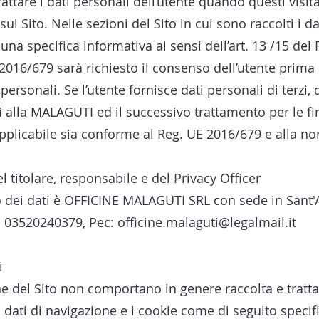
tare i dati personali dell’utente quando questi visita il
sul Sito. Nelle sezioni del Sito in cui sono raccolti i d
a specifica informativa ai sensi dell’art. 13 /15 del
2016/679 sarà richiesto il consenso dell’utente prima
personali. Se l’utente fornisce dati personali di terzi
 alla MALAGUTI ed il successivo trattamento per le fin
applicabile sia conforme al Reg. UE 2016/679 e alla no
el titolare, responsabile e del Privacy Officer
to dei dati è OFFICINE MALAGUTI SRL con sede in Sant'
.f. 03520240379, Pec:
officine.malaguti@legalmail.it
i
one del Sito non comportano in genere raccolta e tratt
i dati di navigazione e i cookie come di seguito specifi