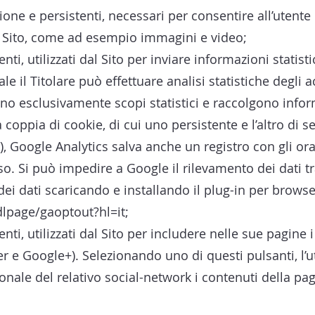
sione e persistenti, necessari per consentire all’utente 
l Sito, come ad esempio immagini e video;
enti, utilizzati dal Sito per inviare informazioni stati
le il Titolare può effettuare analisi statistiche degli acc
ono esclusivamente scopi statistici e raccolgono info
 coppia di cookie, di cui uno persistente e l’altro di 
, Google Analytics salva anche un registro con gli orari 
sso. Si può impedire a Google il rilevamento dei dati t
ei dati scaricando e installando il plug-in per browse
dlpage/gaoptout?hl=it;
enti, utilizzati dal Sito per includere nelle sue pagine i
r e Google+). Selezionando uno di questi pulsanti, l’
onale del relativo social-network i contenuti della pa