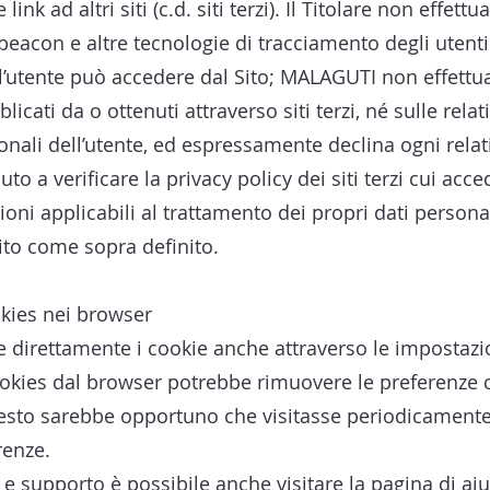
link ad altri siti (c.d. siti terzi). Il Titolare non effet
beacon e altre tecnologie di tracciamento degli utent
cui l’utente può accedere dal Sito; MALAGUTI non effettu
licati da o ottenuti attraverso siti terzi, né sulle rela
onali dell’utente, ed espressamente declina ogni relati
uto a verificare la privacy policy dei siti terzi cui acce
ioni applicabili al trattamento dei propri dati persona
Sito come sopra definito.
okies nei browser
e direttamente i cookie anche attraverso le impostazi
ookies dal browser potrebbe rimuovere le preferenze 
esto sarebbe opportuno che visitasse periodicament
renze.
i e supporto è possibile anche visitare la pagina di ai