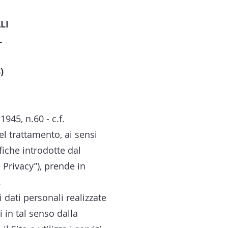
LI
L
)
945, n.60 - c.f.
el trattamento, ai sensi
iche introdotte dal
 Privacy”), prende in
.
i dati personali realizzate
i in tal senso dalla