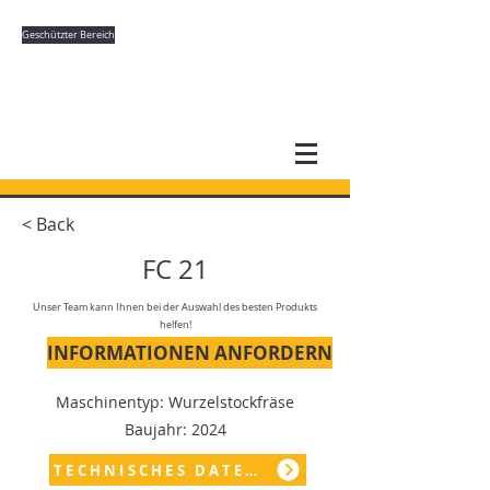
Geschützter Bereich
< Back
FC 21
Unser Team kann Ihnen bei der Auswahl des besten Produkts
helfen!
INFORMATIONEN ANFORDERN
Maschinentyp: Wurzelstockfräse
Baujahr: 2024
TECHNISCHES DATENBLATT